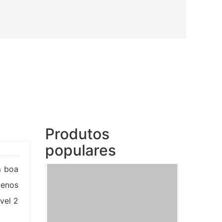
Produtos
populares
m boa
menos
ível 2