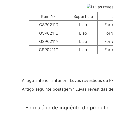
Item Nº.
Superfície
GSP0211R
Liso
Forr
GSP0211B
Liso
Forr
GSP0211Y
Liso
Forr
GSP0211G
Liso
Forr
Artigo anterior anterior : Luvas revestidas de P
Artigo seguinte postagem : Luvas revestidas 
Formulário de inquérito do produto