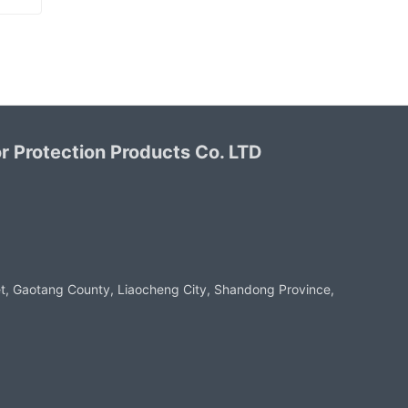
Luvas de PVC verde acabamento arenoso
 Protection Products Co. LTD
t, Gaotang County, Liaocheng City, Shandong Province,