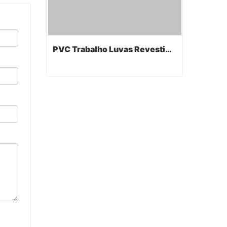
PVC Trabalho Luvas Revestidas
PVC Trabalho Luvas Revestidas
Contact Now