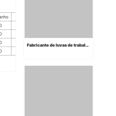
anho
Algeme
0
Luva
0
Luva
0
Luva
Fabricante de luvas de trabalho
0
Luva
Fabricante de luvas de trabalho
Contact Now