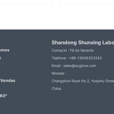
PVC Trabalho Luvas Revestidas
ntact Now
Contact Now
Shandong Shunxing Labor
omos
Contacto :
Fã do Gerente
s
Telefone :
+86-13606353243
Email :
sales@sxglove.com
Morada :
 Vendas
Changshun Road No.2, Yuqiuhu Stree
China
360°