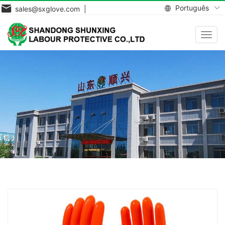
Português
sales@sxglove.com |
Toggl
navig