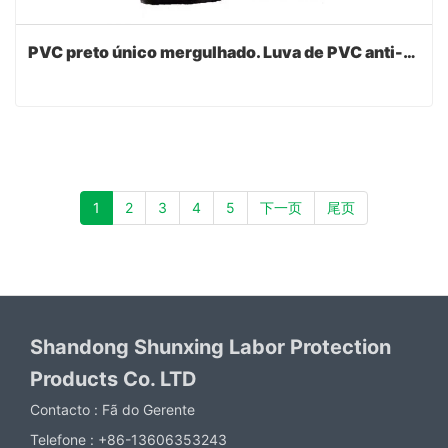
PVC preto único mergulhado. Luva de PVC anti-slip de pontos de borracha
1
2
3
4
5
下一页
尾页
Shandong Shunxing Labor Protection
Products Co. LTD
Contacto :
Fã do Gerente
Telefone :
+86-13606353243