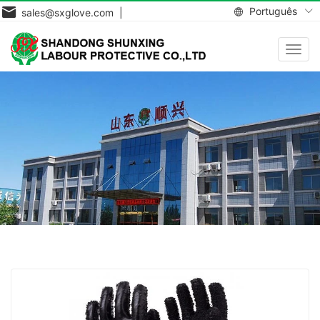
Português
sales@sxglove.com |
Toggl
navig