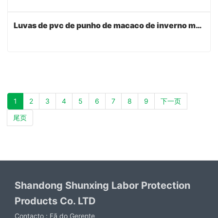
Luvas de pvc de punho de macaco de inverno marrom
1
2
3
4
5
6
7
8
9
下一页
尾页
Shandong Shunxing Labor Protection
Products Co. LTD
Contacto :
Fã do Gerente