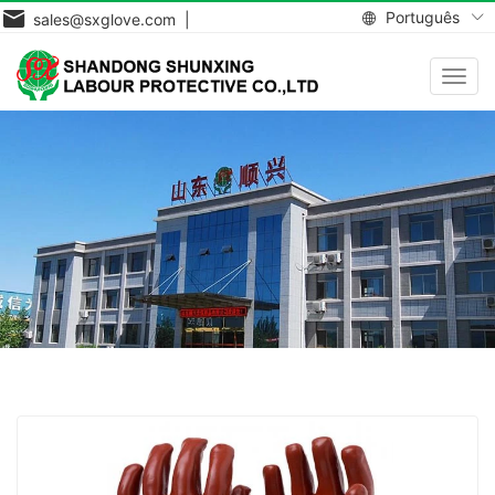
Português
sales@sxglove.com |
Toggl
navig