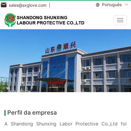
Português
sales@sxglove.com |
Toggl
navig
Perfil da empresa
A Shandong Shunxing Labor Protective Co.,Ltd foi