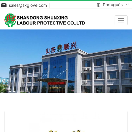
Português
sales@sxglove.com |
Toggl
navig