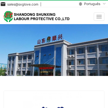
Português
sales@sxglove.com |
Toggl
navig