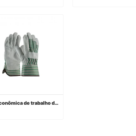
Luvas de trabalho de palmeira dupla de couro verde
act Now
Contact Now
Luva econômica de trabalho de palma de couro
Luva econômica de trabalho de palma de couro
act Now