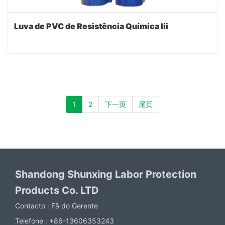
Luva de PVC de Resistência Química Iii
1
2
下一页
尾页
Shandong Shunxing Labor Protection
Products Co. LTD
Contacto :
Fã do Gerente
Telefone :
+86-13606353243