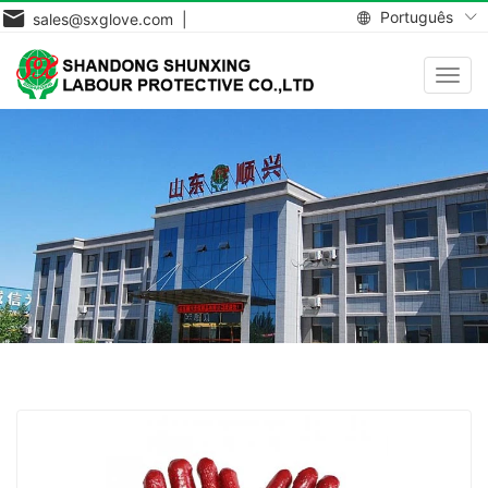
Português
sales@sxglove.com |
Toggl
navig