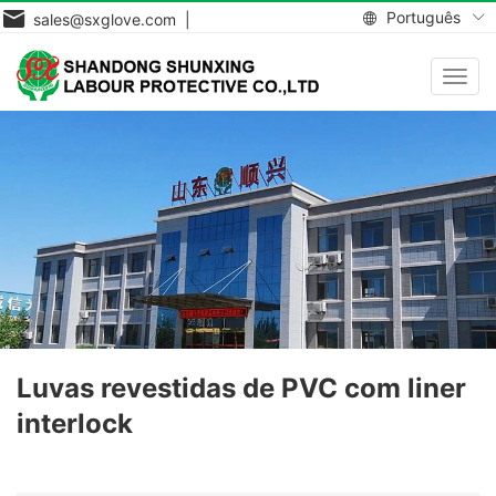
Português
sales@sxglove.com |
Toggl
navig
Luvas revestidas de PVC com liner
interlock