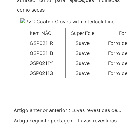
abrasão tanto para aplicações molhadas
como secas
Item NÃO.
Superfície
Forrad
GSP0211R
Suave
Forro de al
GSP0211B
Suave
Forro de al
GSP0211Y
Suave
Forro de al
GSP0211G
Suave
Forro de al
Artigo anterior anterior : Luvas revestidas de PVC de tamanho personalizável
Artigo seguinte postagem : Luvas revestidas de PVC com forro de jersey