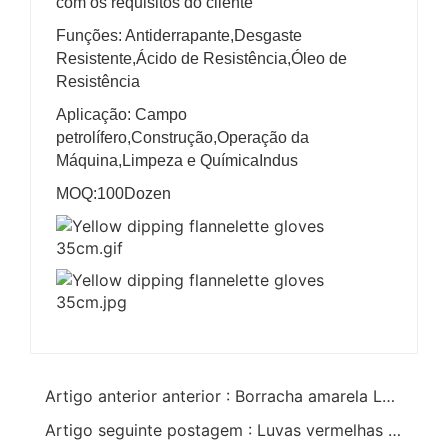
com os requisitos do cliente
Funções: Antiderrapante,Desgaste
Resistente,Ácido de Resistência,Óleo de
Resistência
Aplicação: Campo
petrolífero,Construção,Operação da
Máquina,Limpeza e QuímicaIndus
MOQ:100Dozen
Artigo anterior anterior : Borracha amarela Luvas à prova de gordura compridas 60cm
Artigo seguinte postagem : Luvas vermelhas mergulhadas em flanela de borracha 27cm