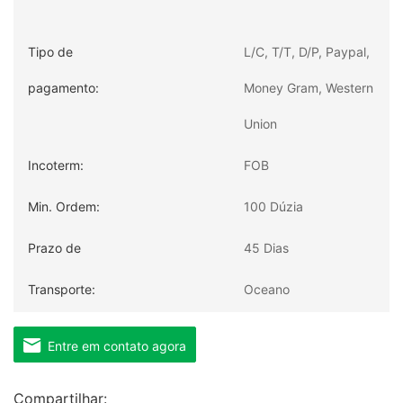
Tipo de
L/C, T/T, D/P, Paypal,
pagamento:
Money Gram, Western
Union
Incoterm:
FOB
Min. Ordem:
100 Dúzia
Prazo de
45 Dias
entrega:
Transporte:
Oceano
Porto:
Qingdao
Entre em contato agora
Compartilhar: