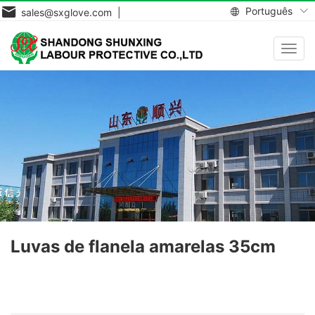
Português
sales@sxglove.com |
Toggl
navig
Luvas de flanela amarelas 35cm