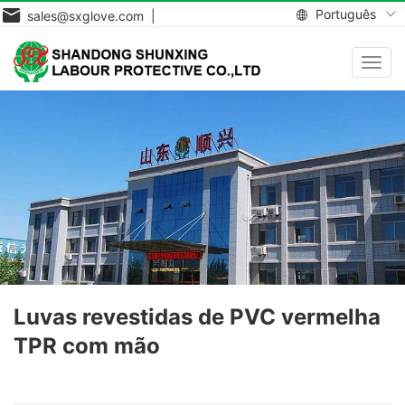
Português
sales@sxglove.com |
Toggl
navig
Luvas revestidas de PVC vermelha
TPR com mão