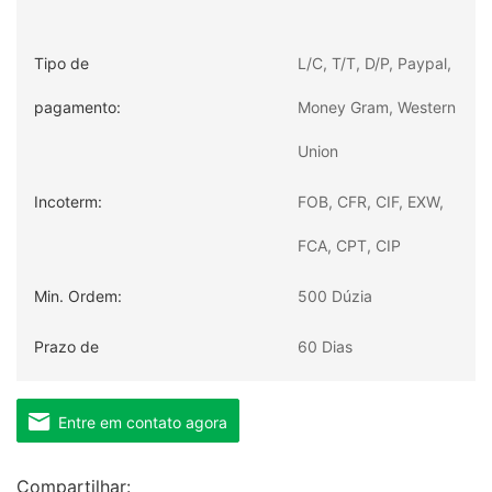
Tipo de
L/C, T/T, D/P, Paypal,
pagamento:
Money Gram, Western
Union
Incoterm:
FOB, CFR, CIF, EXW,
FCA, CPT, CIP
Min. Ordem:
500 Dúzia
Prazo de
60 Dias
entrega:
Transporte:
Oceano, Terra, Ar
Entre em contato agora
Porto:
QINGDAO, XANGAI,
Compartilhar:
NINGBO