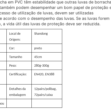
acha em PVC têm estabilidade que outras luvas de borrach
VC também podem desempenhar um bom papel de proteção 
esso de utilização de luvas, devem ser utilizadas
 acordo com o desempenho das luvas. Se as luvas forem
a vida útil das luvas de proteção deve ser reduzida.
Local de
Shandong
Origem:
Cor:
preto
Tamanho
45cm
Peso:
280g-300g
Certificação:
EN420, EN388
Detalhes da
12pairs/polibag,
embalagem
72pairs/caixa
hou