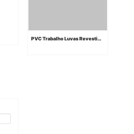
PVC Trabalho Luvas Revestidas
PVC Trabalho Luvas Revestidas
Contact Now