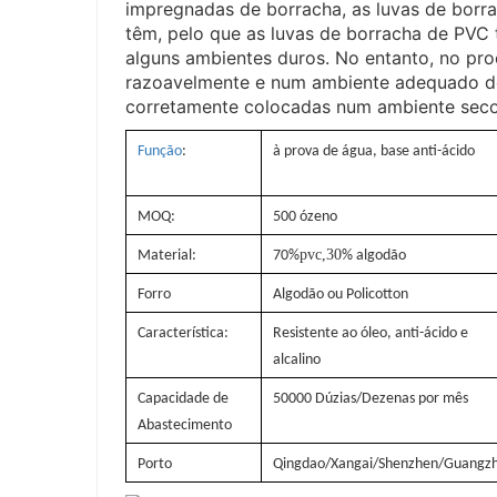
impregnadas de borracha, as luvas de borr
têm, pelo que as luvas de borracha de P
alguns ambientes duros. No entanto, no proc
razoavelmente e num ambiente adequado de
corretamente colocadas num ambiente seco, 
Função
:
à prova de água, base anti-ácido
MOQ:
500 ózeno
pvc,30
Material:
70%
% algodão
Forro
Algodão ou Policotton
Característica:
Resistente ao óleo, anti-ácido e
alcalino
Capacidade de
50000 Dúzias/Dezenas por mês
Abastecimento
Porto
Qingdao/Xangai/Shenzhen/Guangz