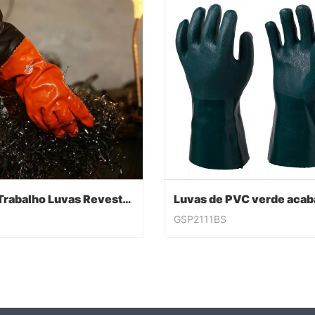
PVC Trabalho Luvas Revestidas
GSP2111BS
PVC Trabalho Luvas Revestidas
ntact Now
Contact Now