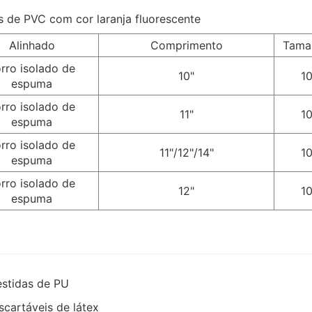
Alinhado
Comprimento
Tama
rro isolado de
10"
1
espuma
rro isolado de
11"
1
espuma
rro isolado de
11"/12"/14"
1
espuma
rro isolado de
12"
1
espuma
vestidas de PU
cartáveis de látex