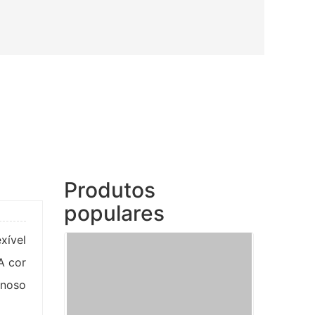
Produtos
populares
xível
A cor
enoso