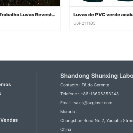
PVC Trabalho Luvas Revestidas
GSP2111BS
PVC Trabalho Luvas Revestidas
ntact Now
Contact Now
Shandong Shunxing Labor
omos
Contacto :
Fã do Gerente
s
Telefone :
+86-13606353243
Email :
sales@sxglove.com
Morada :
 Vendas
Changshun Road No.2, Yuqiuhu Stree
China