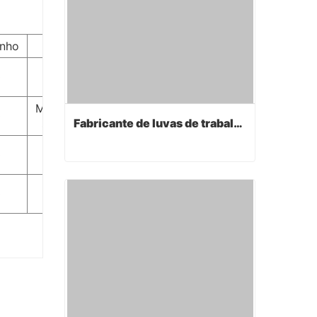
nho
Algeme
Pulso de
0
malha
Manguito de
0
Fabricante de luvas de trabalho
segurança
0
Luva
Fabricante de luvas de trabalho
0
Luva
Contact Now