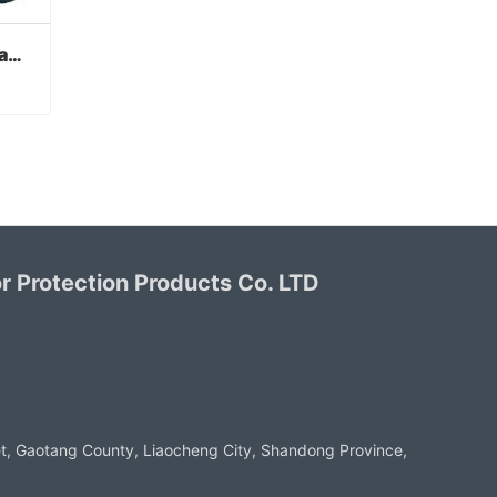
Luvas de PVC verde acabamento arenoso
Luvas de PVC verde acabamento arenoso
 Protection Products Co. LTD
t, Gaotang County, Liaocheng City, Shandong Province,