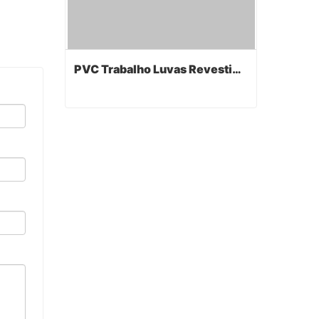
PVC Trabalho Luvas Revestidas
PVC Trabalho Luvas Revestidas
Contact Now