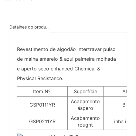
Detalhes do produto
Revestimento de algodão Intertravar pulso
de malha amarelo & azul palmeira molhada
e aperto seco enhanced Chemical &
Physical Resistance.
Item Nº.
Superfície
Alinh
Acabamento
GSP0111YR
Bloqu
áspero
Acabamento
GSP0211YR
Linha inte
rought