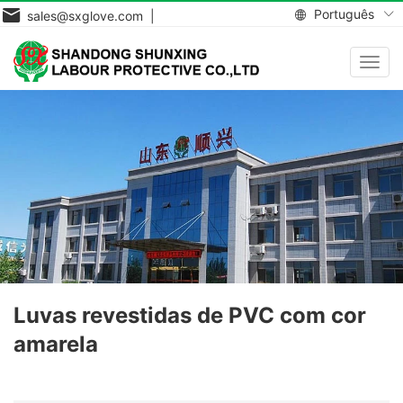
Português
sales@sxglove.com |
Toggl
navig
Luvas revestidas de PVC com cor
amarela