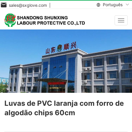
Português
sales@sxglove.com |
Toggl
navig
Luvas de PVC laranja com forro de
algodão chips 60cm