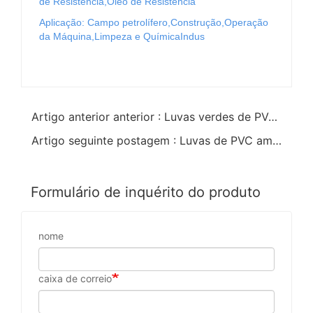
de Resistência,Óleo de Resistência
Aplicação: Campo petrolífero,Construção,Operação
da Máquina,Limpeza e QuímicaIndus
Artigo anterior anterior : Luvas verdes de PVC acabamento algodão 60cm
Artigo seguinte postagem : Luvas de PVC amarelas liso acabamento algodão linning 60cm
Formulário de inquérito do produto
nome
caixa de correio