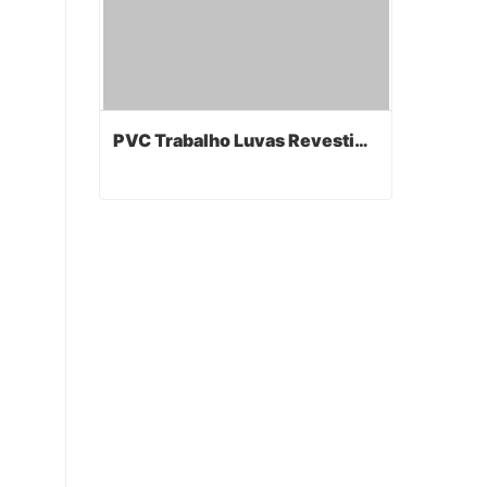
PVC Trabalho Luvas Revestidas
PVC Trabalho Luvas Revestidas
Contact Now