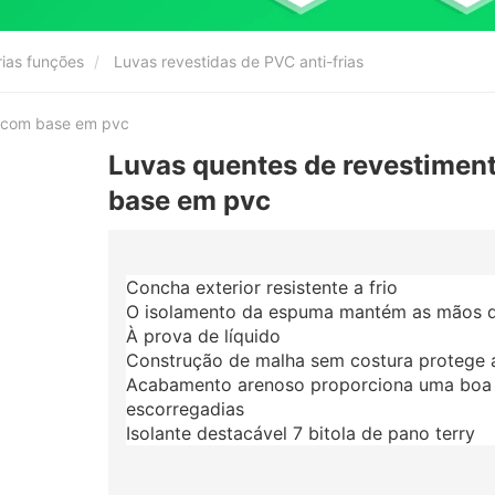
ias funções
Luvas revestidas de PVC anti-frias
s com base em pvc
Luvas quentes de revestimen
base em pvc
Concha exterior resistente a frio
O isolamento da espuma mantém as mãos q
À prova de líquido
Construção de malha sem costura protege a
Acabamento arenoso proporciona uma boa 
escorregadias
Isolante destacável 7 bitola de pano terry