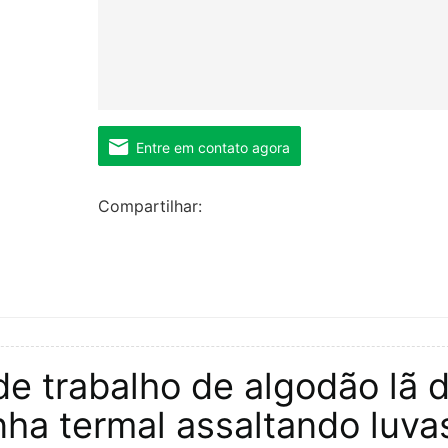
Entre em contato agora
Compartilhar:
de trabalho de algodão lã 
linha termal assaltando luva